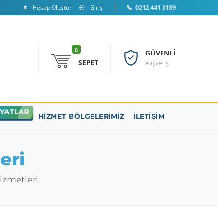
0212 441 8189
Hesap Oluştur
Giriş
0
GÜVENLI
SEPET
Alışveriş
IYATLAR
HIZMET BÖLGELERIMIZ
İLETIŞIM
eri
izmetleri.