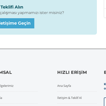
Teklifi Alın
t çalışması yapmamızı ister misiniz?
etişime Geçin
MSAL
HIZLI ERIŞIM
K
lgelerimiz
Ana Sayfa
o
da
İletişim & Teklif Al