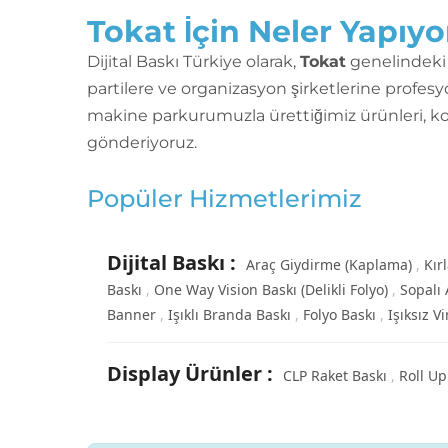
Tokat İçin Neler Yapıy
Dijital Baskı Türkiye olarak,
Tokat
genelindeki 
partilere ve organizasyon şirketlerine profes
makine parkurumuzla ürettiğimiz ürünleri, ko
gönderiyoruz.
Popüler Hizmetlerimiz
Dijital Baskı
:
Araç Giydirme (Kaplama)
Kır
Baskı
One Way Vision Baskı (Delikli Folyo)
Sopalı 
Banner
Işıklı Branda Baskı
Folyo Baskı
Işıksız V
Display Ürünler
:
CLP Raket Baskı
Roll U