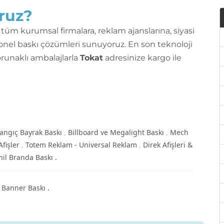
oruz?
tüm kurumsal firmalara, reklam ajanslarına, siyasi
yonel baskı çözümleri sunuyoruz. En son teknoloji
runaklı ambalajlarla
Tokat
adresinize kargo ile
langıç Bayrak Baskı
Billboard ve Megalight Baskı
Mech
Afişler
Totem Reklam - Universal Reklam
Direk Afişleri &
inil Branda Baskı
p Banner Baskı