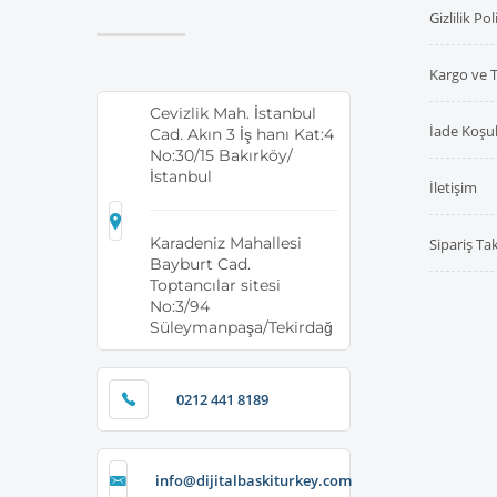
Gizlilik Pol
Kargo ve 
Cevizlik Mah. İstanbul
İade Koşul
Cad. Akın 3 İş hanı Kat:4
No:30/15 Bakırköy/
İstanbul
İletişim
Karadeniz Mahallesi
Sipariş Ta
Bayburt Cad.
Toptancılar sitesi
No:3/94
Süleymanpaşa/Tekirdağ
0212 441 8189
info@dijitalbaskiturkey.com