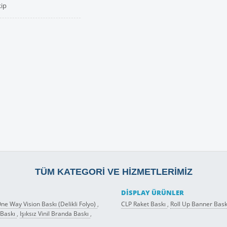
kip
TÜM KATEGORI VE HIZMETLERIMIZ
DISPLAY ÜRÜNLER
ne Way Vision Baskı (Delikli Folyo)
,
CLP Raket Baskı
,
Roll Up Banner Bask
 Baskı
,
Işıksız Vinil Branda Baskı
,