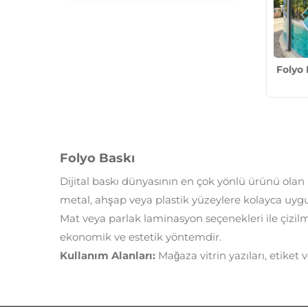
(1)
CLP Raket Baskı
(1)
Mech Baskı
(3)
Roll Up Banner Baskı
(1)
One Way Vision Baskı (Delikli
Folyo)
Folyo 
(3)
Sopalı Afişler
(1)
Direk Afişleri & Banner
(3)
Işıklı Branda Baskı
Folyo Baskı
(1)
Folyo Baskı
Dijital baskı dünyasının en çok yönlü ürünü olan
metal, ahşap veya plastik yüzeylere kolayca uygu
(3)
Işıksız Vinil Branda Baskı
Mat veya parlak laminasyon seçenekleri ile çizil
(2)
Billboard ve Megalight Baskı
ekonomik ve estetik yöntemdir.
Kullanım Alanları:
Mağaza vitrin yazıları, etiket