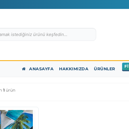
F
ANASAYFA
HAKKIMIZDA
ÜRÜNLER
am
1
ürün