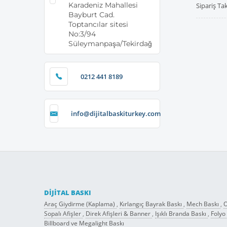
Karadeniz Mahallesi
Sipariş Ta
Bayburt Cad.
Toptancılar sitesi
No:3/94
Süleymanpaşa/Tekirdağ
0212 441 8189
info@dijitalbaskiturkey.com
DIJITAL BASKI
Araç Giydirme (Kaplama)
,
Kırlangıç Bayrak Baskı
,
Mech Baskı
,
O
Sopalı Afişler
,
Direk Afişleri & Banner
,
Işıklı Branda Baskı
,
Folyo
Billboard ve Megalight Baskı