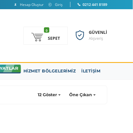
0212 441 8189
Hesap Oluştur
Giriş
0
GÜVENLI
SEPET
Alışveriş
IYATLAR
HIZMET BÖLGELERIMIZ
İLETIŞIM
12 Göster
Öne Çıkan