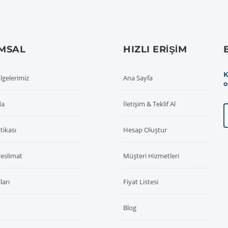
MSAL
HIZLI ERIŞIM
K
lgelerimiz
Ana Sayfa
o
da
İletişim & Teklif Al
itikası
Hesap Oluştur
Teslimat
Müşteri Hizmetleri
ları
Fiyat Listesi
Blog