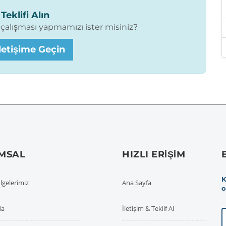
Teklifi Alın
t çalışması yapmamızı ister misiniz?
etişime Geçin
MSAL
HIZLI ERIŞIM
K
lgelerimiz
Ana Sayfa
o
da
İletişim & Teklif Al