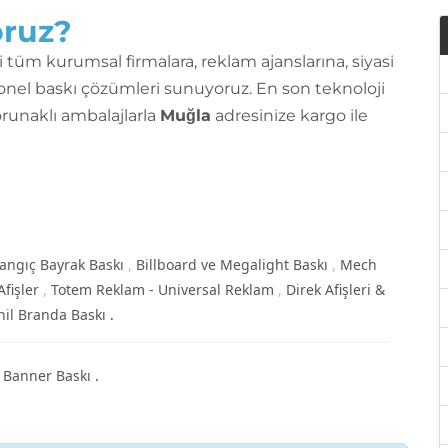
oruz?
tüm kurumsal firmalara, reklam ajanslarına, siyasi
yonel baskı çözümleri sunuyoruz. En son teknoloji
runaklı ambalajlarla
Muğla
adresinize kargo ile
langıç Bayrak Baskı
Billboard ve Megalight Baskı
Mech
Afişler
Totem Reklam - Universal Reklam
Direk Afişleri &
inil Branda Baskı
p Banner Baskı