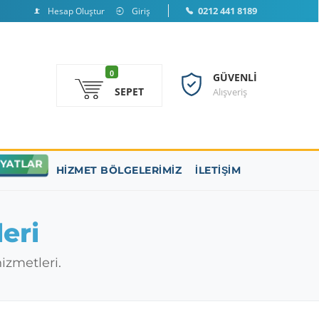
0212 441 8189
Hesap Oluştur
Giriş
0
GÜVENLI
SEPET
Alışveriş
IYATLAR
HIZMET BÖLGELERIMIZ
İLETIŞIM
eri
izmetleri.