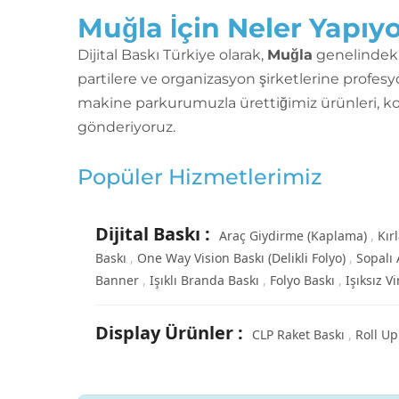
Muğla İçin Neler Yapıy
Dijital Baskı Türkiye olarak,
Muğla
genelindeki 
partilere ve organizasyon şirketlerine profes
makine parkurumuzla ürettiğimiz ürünleri, ko
gönderiyoruz.
Popüler Hizmetlerimiz
Dijital Baskı
:
Araç Giydirme (Kaplama)
Kır
Baskı
One Way Vision Baskı (Delikli Folyo)
Sopalı 
Banner
Işıklı Branda Baskı
Folyo Baskı
Işıksız V
Display Ürünler
:
CLP Raket Baskı
Roll U