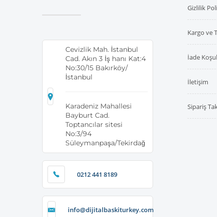
Gizlilik Pol
Kargo ve 
Cevizlik Mah. İstanbul
İade Koşul
Cad. Akın 3 İş hanı Kat:4
No:30/15 Bakırköy/
İstanbul
İletişim
Karadeniz Mahallesi
Sipariş Ta
Bayburt Cad.
Toptancılar sitesi
No:3/94
Süleymanpaşa/Tekirdağ
0212 441 8189
info@dijitalbaskiturkey.com