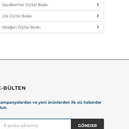
Seydi̇kemer Dijital Baskı
Ula Dijital Baskı
Yatağan Dijital Baskı
E-BÜLTEN
ampanyalardan ve yeni ürünlerden ilk siz haberdar
lun.
GÖNDER